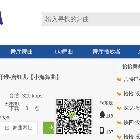
舞厅舞曲
DJ舞曲
舞厅播放器
恰恰舞
开谁-唐钰儿【小海舞曲】
吉特巴
恰恰-
音质
320 kbps
联系我们
天津舞厅
探戈-
下载
3
点
1189628
曲大全
快四-
137127-57123
恰恰-