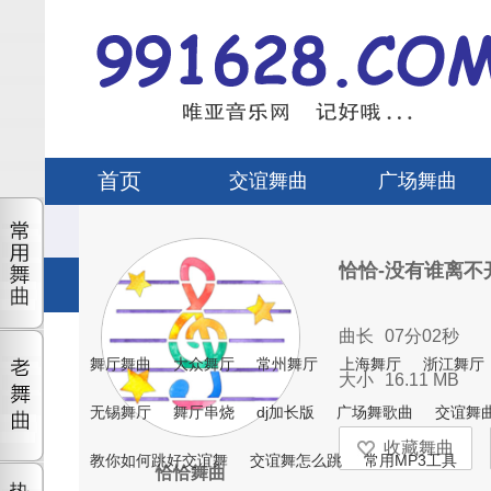
首页
交谊舞曲
广场舞曲
恰恰-没有谁离不
曲长
07分02秒
舞厅舞曲
大众舞厅
常州舞厅
上海舞厅
浙江舞厅
大小
16.11 MB
无锡舞厅
舞厅串烧
dj加长版
广场舞歌曲
交谊舞
教你如何跳好交谊舞
交谊舞怎么跳
常用MP3工具
恰恰舞曲