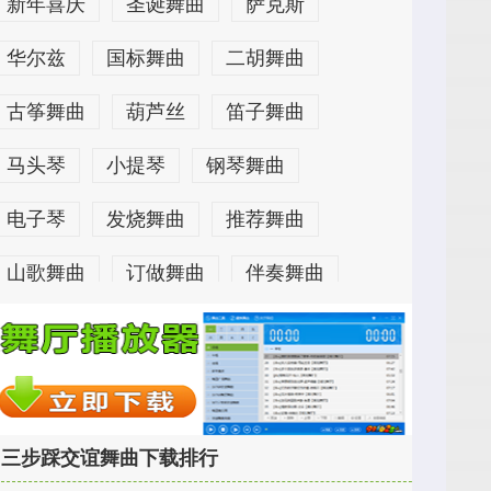
新年喜庆
圣诞舞曲
萨克斯
华尔兹
国标舞曲
二胡舞曲
古筝舞曲
葫芦丝
笛子舞曲
马头琴
小提琴
钢琴舞曲
电子琴
发烧舞曲
推荐舞曲
山歌舞曲
订做舞曲
伴奏舞曲
女声舞曲
男声舞曲
贵阳舞厅
四川舞厅
苏州舞厅
海南舞厅
江南舞厅
海口舞厅
三亚舞厅
三步踩交谊舞曲下载排行
桂林舞厅
南宁舞厅
夏门舞厅