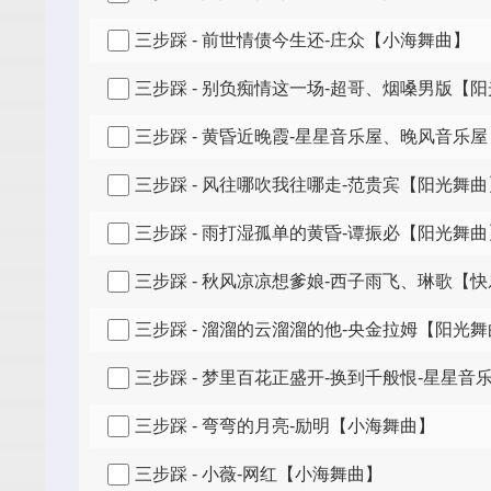
三步踩 - 前世情债今生还-庄众【小海舞曲】
三步踩 - 别负痴情这一场-超哥、烟嗓男版【
三步踩 - 黄昏近晚霞-星星音乐屋、晚风音乐
三步踩 - 风往哪吹我往哪走-范贵宾【阳光舞曲
三步踩 - 雨打湿孤单的黄昏-谭振必【阳光舞曲
三步踩 - 秋风凉凉想爹娘-西子雨飞、琳歌【
三步踩 - 溜溜的云溜溜的他-央金拉姆【阳光
三步踩 - 梦里百花正盛开-换到千般恨-星星
三步踩 - 弯弯的月亮-励明【小海舞曲】
三步踩 - 小薇-网红【小海舞曲】