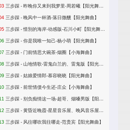
03
三步踩 - 昨晚你又来到我梦里-周若曦【阳光舞曲】
04
三步踩 - 晚风中一杯酒-落日微醺【阳光舞曲】
05
三步踩 - 惜別的海岸-动感版-石川小町【阳光舞曲】
06
三步踩 - 你是我唯一知己-杨小萌【阳光舞曲】
07
三步踩 - 门前情思大碗茶-烟圈【小海舞曲】
08
三步踩 - 山地情歌-雷鬼白兰的、雷鬼版【阳光舞曲】
09
三步踩 - 姑娘爱情郎-慕容晓晓【阳光舞曲】
10
三步踩 - 前世情债今生还-庄众【小海舞曲】
11
三步踩 - 别负痴情这一场-超哥、烟嗓男版【阳光舞曲】
12
三步踩 - 黄昏近晚霞-星星音乐屋、晚风音乐屋【快乐歌】
13
三步踩 - 风往哪吹我往哪走-范贵宾【阳光舞曲】