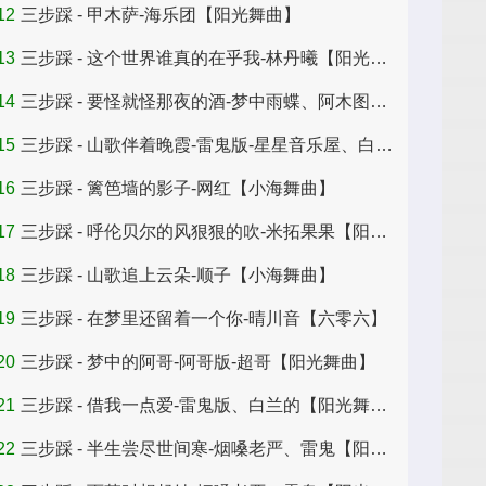
12
三步踩 - 甲木萨-海乐团【阳光舞曲】
13
三步踩 - 这个世界谁真的在乎我-林丹曦【阳光舞曲】
14
三步踩 - 要怪就怪那夜的酒-梦中雨蝶、阿木图【阳光舞曲】
15
三步踩 - 山歌伴着晚霞-雷鬼版-星星音乐屋、白兰地【快乐歌】
16
三步踩 - 篱笆墙的影子-网红【小海舞曲】
17
三步踩 - 呼伦贝尔的风狠狠的吹-米拓果果【阳光舞曲】
18
三步踩 - 山歌追上云朵-顺子【小海舞曲】
19
三步踩 - 在梦里还留着一个你-晴川音【六零六】
20
三步踩 - 梦中的阿哥-阿哥版-超哥【阳光舞曲】
21
三步踩 - 借我一点爱-雷鬼版、白兰的【阳光舞曲】
22
三步踩 - 半生尝尽世间寒-烟嗓老严、雷鬼【阳光舞曲】