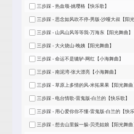
三步踩 - 热血颂-姚璎格【快乐歌】
三步踩 - 思念如风吹不停-男版-沙哑大叔【阳
三步踩 - 山风山风等等我-万海东【阳光舞曲】
三步踩 - 大火烧山-晚姨【阳光舞曲】
三步踩 - 命运不是辘轳-网红【小海舞曲】
三步踩 - 南泥湾-张大漂亮【小海舞曲】
三步踩 - 草原上多情的风-米拓果果【阳光舞曲
三步踩 - 电台情歌-雷鬼版-白兰的【快乐歌】
三步踩 - 用心爱你你不懂-雷鬼版-白兰的【快
三步踩 - 想去山里躲一躲-贝壳姑娘【阳光舞曲