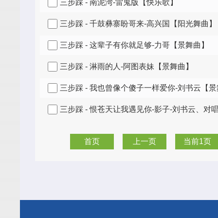
三步踩 - 南泥湾-雷鬼版【快乐歌】
三步踩 - 千鼓彝寨盼哥来-高兴国【阳光舞曲】
三步踩 - 这辈子有你就足够-力哥【景舞曲】
三步踩 - 淋雨的人-阿图表妹【景舞曲】
三步踩 - 我也曾像个傻子一样爱你-刘书云【
三步踩 - 恨苍天让我遇见你-影子-刘书云、对
首页
上一页
当前1页