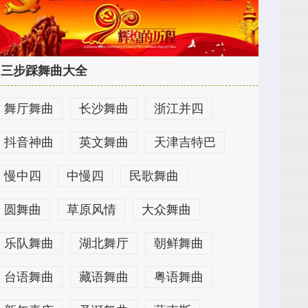
三步踩舞曲大全
舞厅舞曲
长沙舞曲
浙江并四
抖音神曲
英文舞曲
天津吉特巴
慢中四
中慢四
民歌舞曲
圆舞曲
草原风情
大众舞曲
乐队舞曲
湖北舞厅
朝鲜舞曲
台语舞曲
藏语舞曲
粤语舞曲