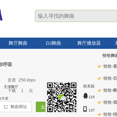
舞厅舞曲
DJ舞曲
舞厅播放器
恰恰舞
你呼吸
恰恰-
恰恰-
音质
256 kbps
联系我们
天津舞厅
恰恰-
下载
1
点
1189628
曲大全
恰恰-
137127-57123
恰恰-