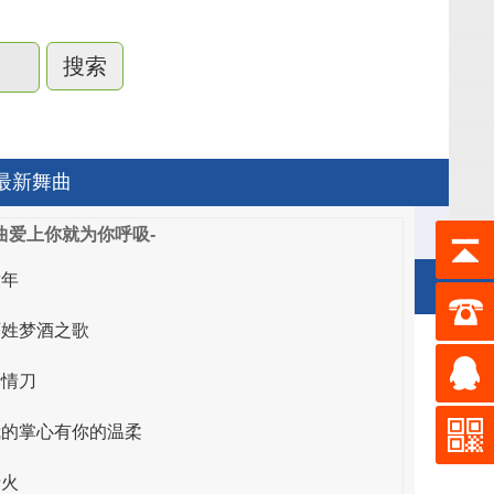
最新舞曲
曲爱上你就为你呼吸-
童年
百姓梦酒之歌
唯亚音乐
断情刀
交谊舞曲大全歌曲
我的掌心有你的温柔
舞厅专用歌曲大全
情火