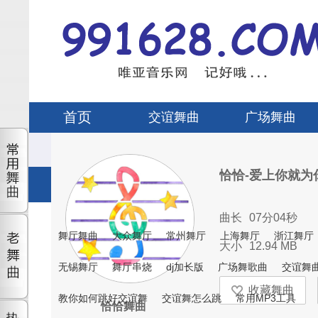
首页
交谊舞曲
广场舞曲
恰恰-爱上你就为
曲长
07分04秒
舞厅舞曲
大众舞厅
常州舞厅
上海舞厅
浙江舞厅
大小
12.94 MB
无锡舞厅
舞厅串烧
dj加长版
广场舞歌曲
交谊舞
教你如何跳好交谊舞
交谊舞怎么跳
常用MP3工具
恰恰舞曲