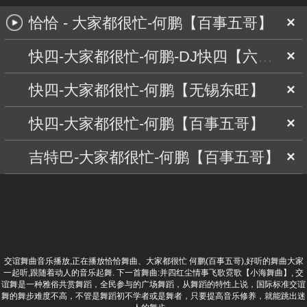
恰恰 - 大家都很忙-何鹏【百事五哥】
×
快四-大家都很忙-何鹏-DJ快四【六零六】
×
快四-大家都很忙-何鹏【无锡东旺】
×
快四-大家都很忙-何鹏【百事五哥】
×
吉特巴-大家都很忙-何鹏【百事五哥】
×
交谊舞曲音乐播放,正在播放恰恰舞曲、大家都很忙 何鹏(百事五哥),好听的舞曲大家
一起听,跟随着动人的音乐起舞. 下一首舞曲:
并四红尘情事飞歌霓歌【小海舞曲】
, 交
谊舞是一种雅俗共赏舞蹈，全民参与的广场舞蹈，从舞蹈的特性上说，国际标准交谊
舞的舞步难度不高，不管是舞蹈初不学者或是舞者，只要提高音乐修养，就能跳出迷