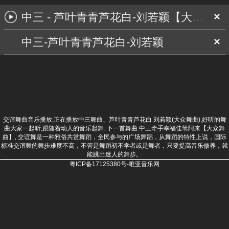
中三 - 芦叶青青芦花白-刘若颖【大众舞曲】
×
中三-芦叶青青芦花白-刘若颖
×
交谊舞曲音乐播放,正在播放中三舞曲、芦叶青青芦花白 刘若颖(大众舞曲),好听的舞
曲大家一起听,跟随着动人的音乐起舞. 下一首舞曲:
中三牵手幸福佳苇阿来【大众舞
曲】
, 交谊舞是一种雅俗共赏舞蹈，全民参与的广场舞蹈，从舞蹈的特性上说，国际
标准交谊舞的舞步难度不高，不管是舞蹈初不学者或是舞者，只要提高音乐修养，就
能跳出迷人的舞步。
粤ICP备17125380号-唯亚音乐网