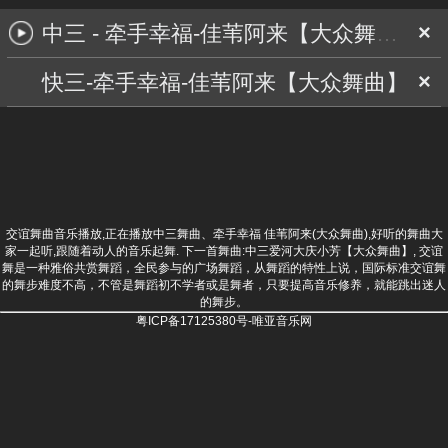
中三 - 牵手幸福-佳苇阿来【大众舞曲】
×
快三-牵手幸福-佳苇阿来【大众舞曲】
×
交谊舞曲音乐播放,正在播放中三舞曲、牵手幸福 佳苇阿来(大众舞曲),好听的舞曲大
家一起听,跟随着动人的音乐起舞. 下一首舞曲:
中三爱河大庆小芳【大众舞曲】
, 交谊
舞是一种雅俗共赏舞蹈，全民参与的广场舞蹈，从舞蹈的特性上说，国际标准交谊舞
的舞步难度不高，不管是舞蹈初不学者或是舞者，只要提高音乐修养，就能跳出迷人
的舞步。
粤ICP备17125380号-唯亚音乐网