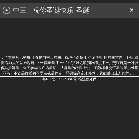
中三 - 祝你圣诞快乐-圣诞
×
交谊舞曲音乐播放,正在播放中三舞曲、祝你圣诞快乐 圣诞,好听的舞曲大家一起听,跟
随着动人的音乐起舞. 下一首舞曲:
中三0432英雄之歌(郑智化)(中三)
, 交谊舞是一种雅
俗共赏舞蹈，全民参与的广场舞蹈，从舞蹈的特性上说，国际标准交谊舞的舞步难度
不高，不管是舞蹈初不学者或是舞者，只要提高音乐修养，就能跳出迷人的舞步。
粤ICP备17125380号-唯亚音乐网