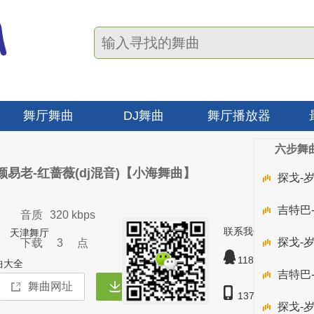
舞厅舞曲
DJ舞曲
舞厅播放器
六步舞曲
颜易老-红蔷薇(dj混音)【小海舞曲】
探戈-
吉特巴
音质
320 kbps
联系我们
天津舞厅
探戈-
下载
3
点
1189628
曲大全
吉特巴
137127-57123
探戈-