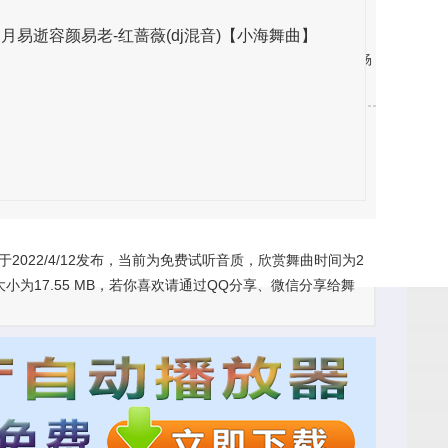
档，我们将积极配合删除，如有不便，请见谅！
岁月易逝容颜易老-红蔷薇(dj混音)【小海舞曲】
乐、不同场合的表演舞蹈音乐、推广全民健身运动，交谊舞、广场
群传唱、喜爱，我们以舞会友，寻找志同道合的你一起共舞。
022/4/12发布，当前为免费试听音质，欣赏舞曲时间为2
为17.55 MB，若你喜欢请通过QQ分享、微信分享给舞