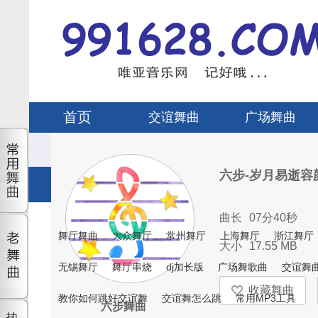
首页
交谊舞曲
广场舞曲
六步-岁月易逝容
曲长
07分40秒
舞厅舞曲
大众舞厅
常州舞厅
上海舞厅
浙江舞厅
大小
17.55 MB
无锡舞厅
舞厅串烧
dj加长版
广场舞歌曲
交谊舞
教你如何跳好交谊舞
交谊舞怎么跳
常用MP3工具
六步舞曲