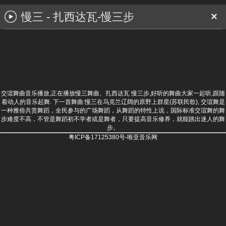
慢三 - 扎西达瓦-慢三步
×
交谊舞曲音乐播放,正在播放慢三舞曲、扎西达瓦 慢三步,好听的舞曲大家一起听,跟随
着动人的音乐起舞. 下一首舞曲:
慢三在乌克兰辽阔的原野上群星(苏联民歌)
, 交谊舞是
一种雅俗共赏舞蹈，全民参与的广场舞蹈，从舞蹈的特性上说，国际标准交谊舞的舞
步难度不高，不管是舞蹈初不学者或是舞者，只要提高音乐修养，就能跳出迷人的舞
步。
粤ICP备17125380号-唯亚音乐网