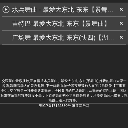
水兵舞曲 - 最爱大东北-东东【景舞曲】
×
吉特巴-最爱大东北-东东【景舞曲】
×
广场舞-最爱大东北-东东(快四)【湖北舞曲】
×
交谊舞曲音乐播放,正在播放水兵舞曲、最爱大东北 东东(景舞曲),好听的舞曲大家一
起听,跟随着动人的音乐起舞. 下一首舞曲:
恰恰黑夜里孤独人在哭泣欧阳俊【百事五
哥】
, 交谊舞是一种雅俗共赏舞蹈，全民参与的广场舞蹈，从舞蹈的特性上说，国际
标准交谊舞的舞步难度不高，不管是舞蹈初不学者或是舞者，只要提高音乐修养，就
能跳出迷人的舞步。
粤ICP备17125380号-唯亚音乐网