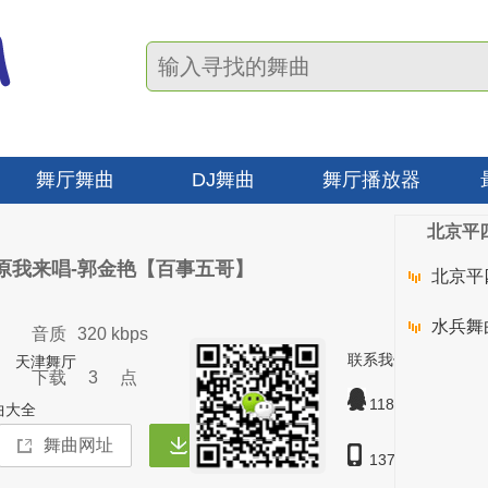
舞厅舞曲
DJ舞曲
舞厅播放器
北京平
原我来唱-郭金艳【百事五哥】
北京平
水兵舞
音质
320 kbps
联系我们
天津舞厅
下载
3
点
1189628
曲大全
137127-57123