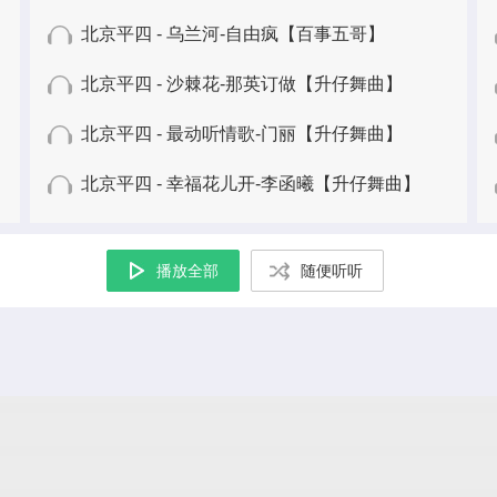
北京平四 - 乌兰河-自由疯【百事五哥】
北京平四 - 沙棘花-那英订做【升仔舞曲】
北京平四 - 最动听情歌-门丽【升仔舞曲】
北京平四 - 幸福花儿开-李函曦【升仔舞曲】