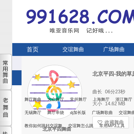
首页
交谊舞曲
广场舞曲
北京平四-我的草
曲长
06分23秒
舞厅舞曲
大众舞厅
常州舞厅
上海舞厅
浙江舞厅
大小
14.62 MB
无锡舞厅
舞厅串烧
dj加长版
广场舞歌曲
交谊舞
教你如何跳好交谊舞
交谊舞怎么跳
常用MP3工具
北京平四舞曲