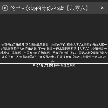
伦巴 - 永远的等你-祁隆【六零六】
×
交谊舞曲音乐播放,正在播放伦巴舞曲、永远的等你 祁隆(六零六),好听的舞曲大家一
起听,跟随着动人的音乐起舞. 下一首舞曲:
伦巴水墨祠三月风【六零六】
, 交谊舞是一
种雅俗共赏舞蹈，全民参与的广场舞蹈，从舞蹈的特性上说，国际标准交谊舞的舞步
难度不高，不管是舞蹈初不学者或是舞者，只要提高音乐修养，就能跳出迷人的舞
步。
粤ICP备17125380号-唯亚音乐网