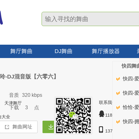
舞厅舞曲
DJ舞曲
舞厅播放器
快四舞
郭玲-DJ混音版【六零六】
快四-
快四-
音质
320 kbps
联系我们
天津舞厅
恰恰-
下载
3
点
1189628
曲大全
快四-
137127-57123