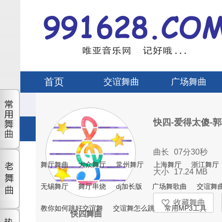
首页
交谊舞曲
广场舞曲
快四-爱得太傻-
曲长
07分30秒
舞厅舞曲
大众舞厅
常州舞厅
上海舞厅
浙江舞厅
大小
17.24 MB
无锡舞厅
舞厅串烧
dj加长版
广场舞歌曲
交谊舞
教你如何跳好交谊舞
交谊舞怎么跳
常用MP3工具
快四舞曲