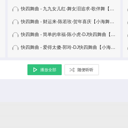
快四舞曲 - 九九女儿红-舞女泪追求-歌伴舞【小灯舞曲】
快四舞曲 - 财运来-陈若玫-贺年喜庆【小海舞曲】
快四舞曲 - 简单的幸福-陈小虎-DJ快四舞曲【小海舞曲】
快四舞曲 - 爱得太傻-郭玲-DJ快四舞曲【小海舞曲】