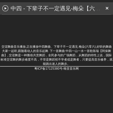
中四 - 下辈子不一定遇见-梅朵【六零六】
×
交谊舞曲音乐播放,正在播放中四舞曲、下辈子不一定遇见 梅朵(六零六),好听的舞曲
大家一起听,跟随着动人的音乐起舞. 下一首舞曲:
中四一山一水一首歌陈瑞【阿保舞
曲】
, 交谊舞是一种雅俗共赏舞蹈，全民参与的广场舞蹈，从舞蹈的特性上说，国际
标准交谊舞的舞步难度不高，不管是舞蹈初不学者或是舞者，只要提高音乐修养，就
能跳出迷人的舞步。
粤ICP备17125380号-唯亚音乐网