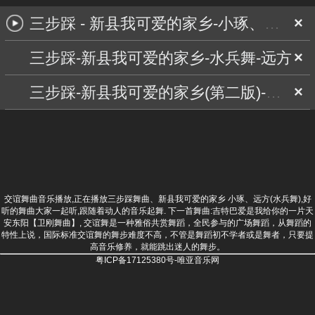
三步踩 - 新县我可爱的家乡-小琢、远方(水兵舞)
×
三步踩-新县我可爱的家乡-水兵舞-远方
×
三步踩-新县我可爱的家乡(第二版)-远方-水兵舞
×
交谊舞曲音乐播放,正在播放三步踩舞曲、新县我可爱的家乡 小琢、远方(水兵舞),好
听的舞曲大家一起听,跟随着动人的音乐起舞. 下一首舞曲:
吉特巴爱是我给你的一片天
安东阳【卫刚舞曲】
, 交谊舞是一种雅俗共赏舞蹈，全民参与的广场舞蹈，从舞蹈的
特性上说，国际标准交谊舞的舞步难度不高，不管是舞蹈初不学者或是舞者，只要提
高音乐修养，就能跳出迷人的舞步。
粤ICP备17125380号-唯亚音乐网