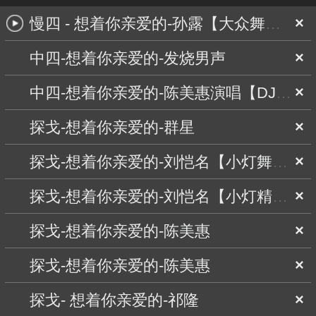
慢四 - 想着你亲爱的-孙露【大众舞厅】
×
中四-想着你亲爱的-发烧男声
×
中四-想着你亲爱的-陈美惠演唱【DJ小钱】
×
探戈-想着你亲爱的-群星
×
探戈-想着你亲爱的-刘恺名【小灯舞曲】
×
探戈-想着你亲爱的-刘恺名【小灯精品】
×
探戈-想着你亲爱的-陈美惠
×
探戈-想着你亲爱的-陈美惠
×
探戈- 想着你亲爱的-祁隆
×