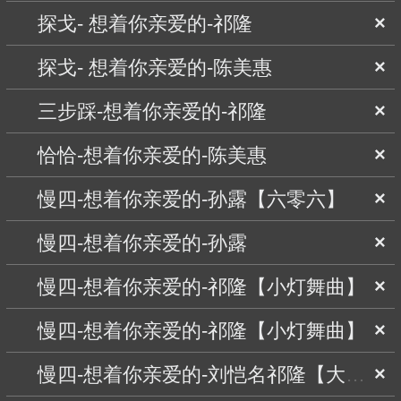
探戈- 想着你亲爱的-祁隆
×
探戈- 想着你亲爱的-陈美惠
×
三步踩-想着你亲爱的-祁隆
×
恰恰-想着你亲爱的-陈美惠
×
慢四-想着你亲爱的-孙露【六零六】
×
慢四-想着你亲爱的-孙露
×
慢四-想着你亲爱的-祁隆【小灯舞曲】
×
慢四-想着你亲爱的-祁隆【小灯舞曲】
×
慢四-想着你亲爱的-刘恺名祁隆【大众舞厅】
×