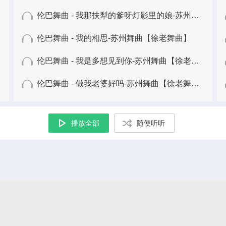
伦巴舞曲 - 我那扶犁的爹呀灯影里的娘-苏州舞曲【徐老舞曲】
伦巴舞曲 - 我的相思-苏州舞曲【徐老舞曲】
伦巴舞曲 - 我是多想见到你-苏州舞曲【徐老舞曲】
伦巴舞曲 - 做我老婆好吗-苏州舞曲【徐老舞曲】