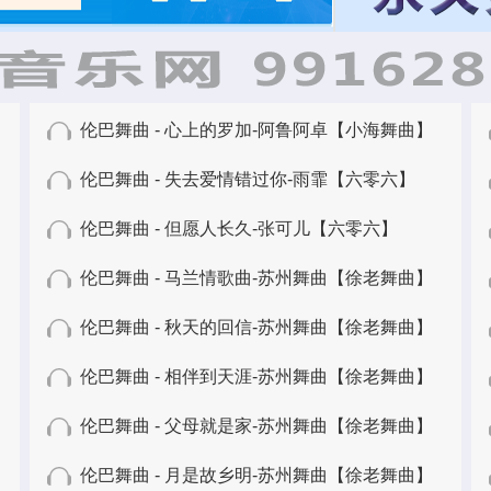
伦巴舞曲 - 心上的罗加-阿鲁阿卓【小海舞曲】
伦巴舞曲 - 失去爱情错过你-雨霏【六零六】
伦巴舞曲 - 但愿人长久-张可儿【六零六】
伦巴舞曲 - 马兰情歌曲-苏州舞曲【徐老舞曲】
伦巴舞曲 - 秋天的回信-苏州舞曲【徐老舞曲】
伦巴舞曲 - 相伴到天涯-苏州舞曲【徐老舞曲】
伦巴舞曲 - 父母就是家-苏州舞曲【徐老舞曲】
伦巴舞曲 - 月是故乡明-苏州舞曲【徐老舞曲】