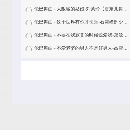
伦巴舞曲 - 大阪城的姑娘-刘紫玲【香奈儿舞曲】
伦巴舞曲 - 这个世界有你才快乐-石雪峰辉少【小海舞曲】
伦巴舞曲 - 不要在我寂寞的时候说爱我-郑源【小海舞曲】
伦巴舞曲 - 不爱老婆的男人不是好男人-吕雪【升仔舞曲】