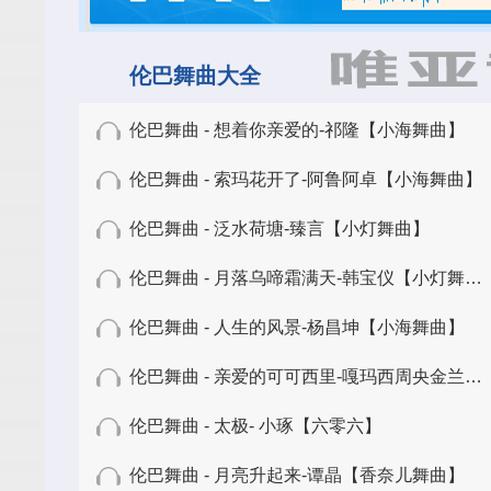
伦巴舞曲大全
伦巴舞曲 - 想着你亲爱的-祁隆【小海舞曲】
伦巴舞曲 - 索玛花开了-阿鲁阿卓【小海舞曲】
伦巴舞曲 - 泛水荷塘-臻言【小灯舞曲】
伦巴舞曲 - 月落乌啼霜满天-韩宝仪【小灯舞曲】
伦巴舞曲 - 人生的风景-杨昌坤【小海舞曲】
伦巴舞曲 - 亲爱的可可西里-嘎玛西周央金兰泽【百事五哥】
伦巴舞曲 - 太极- 小琢【六零六】
伦巴舞曲 - 月亮升起来-谭晶【香奈儿舞曲】