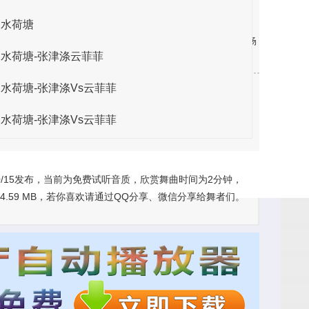
档，我们将积极配合删除，如有不便，请见谅！
泛水荷塘
乐、不同场合的表演舞蹈音乐、推广全民健身运动，交谊舞、广场
泛水荷塘-张津涤云菲菲
群传唱、喜爱，我们以舞会友，寻找志同道合的你一起共舞。
泛水荷塘-张津涤Vs云菲菲
泛水荷塘-张津涤Vs云菲菲
/15发布，当前为免费试听音质，欣赏舞曲时间为2分钟，
.59 MB，若你喜欢请通过QQ分享、微信分享给舞者们。