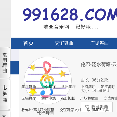
首页
交谊舞曲
广场舞曲
伦巴-泛水荷塘-
曲长
06分21秒
舞厅舞曲
大众舞厅
常州舞厅
上海舞厅
浙江舞厅
大小
14.59 MB
无锡舞厅
舞厅串烧
dj加长版
广场舞歌曲
交谊舞
教你如何跳好交谊舞
交谊舞怎么跳
常用MP3工具
伦巴舞曲