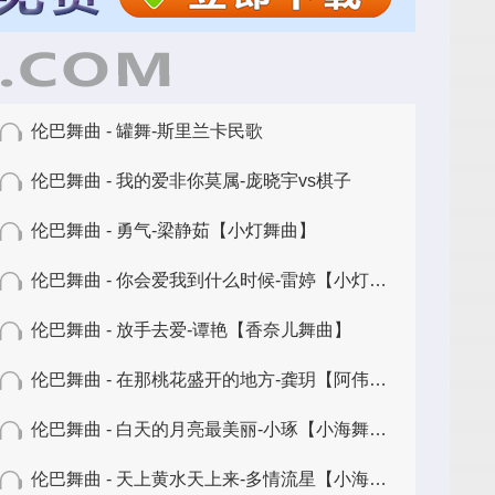
伦巴舞曲 - 罐舞-斯里兰卡民歌
伦巴舞曲 - 我的爱非你莫属-庞晓宇vs棋子
伦巴舞曲 - 勇气-梁静茹【小灯舞曲】
伦巴舞曲 - 你会爱我到什么时候-雷婷【小灯舞曲】
伦巴舞曲 - 放手去爱-谭艳【香奈儿舞曲】
伦巴舞曲 - 在那桃花盛开的地方-龚玥【阿伟舞曲】
伦巴舞曲 - 白天的月亮最美丽-小琢【小海舞曲】
伦巴舞曲 - 天上黄水天上来-多情流星【小海舞曲】