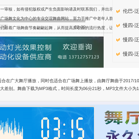
一一审核，如有侵犯版权或产生负面影响请及时联系我们，并出示版权或相关文
伦巴-
、广场舞文化为中心的专业交谊舞曲网站，至力于推广中老年人群体健身舞蹈音
慢四-
02:00
人们跟着广场舞曲节奏翩翩起舞，从而提高原歌曲的流行热度，让更多不同的人
慢四-
慢四-
合在广大舞厅播放，同时也适合在广场舞上播放，由舞厅舞曲于2017/10
别。舞曲下载为MP3格式，时间长度为06分21秒，MP3文件大小为14