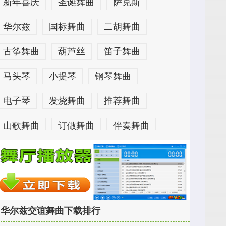
新年喜庆
圣诞舞曲
萨克斯
华尔兹
国标舞曲
二胡舞曲
古筝舞曲
葫芦丝
笛子舞曲
马头琴
小提琴
钢琴舞曲
电子琴
发烧舞曲
推荐舞曲
山歌舞曲
订做舞曲
伴奏舞曲
女声舞曲
男声舞曲
贵阳舞厅
四川舞厅
苏州舞厅
海南舞厅
江南舞厅
海口舞厅
三亚舞厅
华尔兹交谊舞曲下载排行
桂林舞厅
南宁舞厅
夏门舞厅